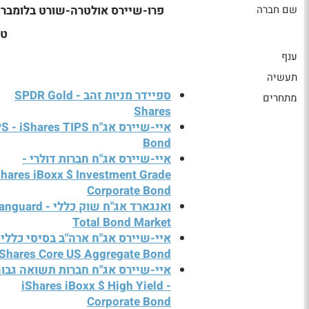
שם חברה
פרו-שיירס אולטרה-שורט בלומברג
טב
ענף
תעשיה
ספיידר מניות זהב - SPDR Gold
מתחרים
Shares
איי-שיירס אג"ח - iShares TIPS
Bond
איי-שיירס אג"ח חברות דולרי -
Shares iBoxx $ Investment Grade
Corporate Bond
ואנגארד אג"ח שוק כללי - ard
Total Bond Market
איי-שיירס אג"ח ארה"ב בסיסי כללי 
iShares Core US Aggregate Bond
איי-שיירס אג"ח חברות תשואה גבו
- iShares iBoxx $ High Yield
Corporate Bond