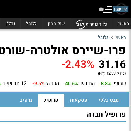
הירשמו
ראשי
שוק ההון
גלובל
נדל"ן
כל הכותרות
ראשי
גלובל
פרו-שיירס אולטרה-שורט בלומ
-2.43%
31.16
נכון ל:
12:33 (NY)
שבועי:
החודש:
השנה:
12 חודשים:
%
-9.5%
40.6%
8.8%
מבט כללי
עסקאות
פרופיל
גרפים
פרופיל חברה