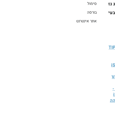
 גז
סימול
עי
בורסה
אתר אינטרנט
TIPS 
i
Vangu
-
הה