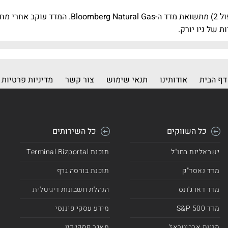
תעודת הסל מכוונת לספק למשקיע תשואה כפולה הפוכה (שורט כפול 2) מתשואת מדד ה- Gas
 של ניו יורק.
דף הבית
אודותינו
תנאי שימוש
צור קשר
מדיניות פרטיות
כל השווקים
כל השירותים
ישראליות בחו"ל
תוכנת Terminal Bizportal
מדד נאסד"ק
תוכנת בורסה גרף
מדד דאו ג'ונס
הנהלת חשבונות דיגיטלית
מדד 500 S&P
מידע עסקי פיננסי
מניות ארביטראז'
מאגר פסקי דין