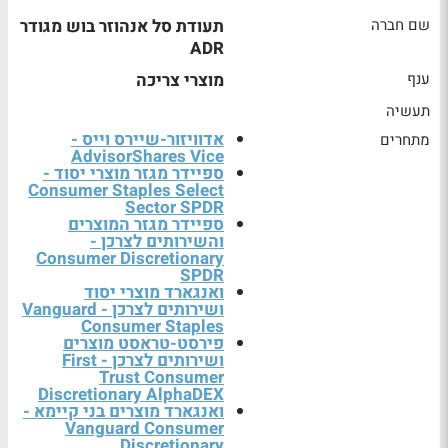
שם חברה
תעודת סל אנהוזר בוש מגודר
ADR
ענף
מוצרי צריכה
תעשיה
אדוויזור-שיירס וייס -
מתחרים
AdvisorShares Vice
ספיידר מגזר מוצרי יסוד -
Consumer Staples Select
Sector SPDR
ספיידר מגזר המוצרים
והשירותים לצרכן -
Consumer Discretionary
SPDR
ואנגארד מוצרי יסוד
ושירותים לצרכן - Vanguard
Consumer Staples
פירסט-טראסט מוצרים
ושירותים לצרכן - First
Trust Consumer
Discretionary AlphaDEX
ואנגארד מוצרים בני קיימא -
Vanguard Consumer
Discretionary