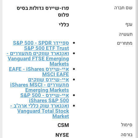
שם חברה
פרו-שיירס גדולות בסיס
פלוס
ענף
כללי
תעשיה
ספיידר S&P 500 - SPDR
מתחרים
S&P 500 ETF Trust
ואנגארד שווקים מתעוררים -
Vanguard FTSE Emerging
Markets
איי-שיירס EAFE - iShares
MSCI EAFE
איי-שיירס שווקים
מתעוררים - iShares MSCI
Emerging Markets
איי-שיירס S&P 500 -
iShares S&P 500
ואנגארד שוק כללי ארה"ב -
Vanguard Total Stock
Market
סימול
CSM
בורסה
NYSE