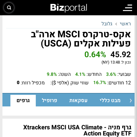
ראשי
גלובל
אקס-טרקרס MSCI ארה"ב
פעילות אקלים (USCA)
0.64%
45.92
נכון ל:
13:48 (NY)
שבועי:
החודש:
השנה:
9.8%
4.1%
3.6%
12 חודשים:
שווי שוק (אלפי $):
מכפיל רווח:
0
16.7%
מבט כללי
עסקאות
פרופיל
גרפים
גרף מניה - Xtrackers MSCI USA Climate
Action Equity ETF