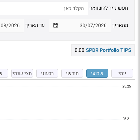
חפש נייר להשוואה
מתאריך
עד תאריך
0.00
SPDR Portfolio TIPS
יומי
שבועי
חודשי
רבעוני
חצי שנתי
ש