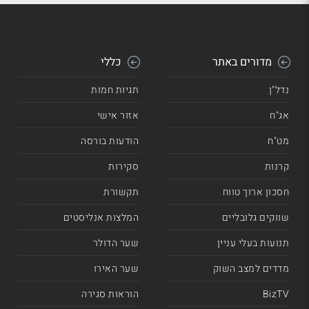
מדורים באתר
כללי
נדל"ן
תגיות חמות
אג"ח
אזור אישי
מט"ח
הודעות בורסה
קרנות
סקירות
חסכון ארוך טווח
תקשורת
שווקים גלובליים
המלצות אנליסטים
תנועות בעלי עניין
שער הדולר
מדדים למצב השוק
שער האירו
BizTV
הוראות סגירה