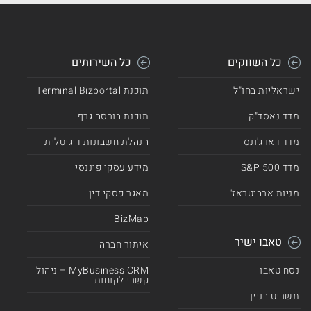
כל השווקים
כל השירותים
ישראליות בחו"ל
תוכנת Terminal Bizportal
מדד נאסד"ק
תוכנת בורסה גרף
מדד דאו ג'ונס
הנהלת חשבונות דיגיטלית
מדד 500 S&P
מידע עסקי פיננסי
מניות ארביטראז'
מאגר פסקי דין
BizMap
טאבו ישיר
איתור חברה
נסח טאבו
MyBusiness CRM – ניהול
קשרי לקוחות
תשריט בניין