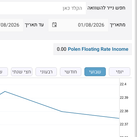
חפש נייר להשוואה
מתאריך
עד תאריך
0.00
Polen Floating Rate Income
יומי
שבועי
חודשי
רבעוני
חצי שנתי
ש