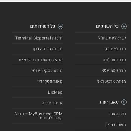
כל השווקים
כל השירותים
ישראליות בחו"ל
תוכנת Terminal Bizportal
מדד נאסד"ק
תוכנת בורסה גרף
מדד דאו ג'ונס
הנהלת חשבונות דיגיטלית
מדד 500 S&P
מידע עסקי פיננסי
מניות ארביטראז'
מאגר פסקי דין
BizMap
טאבו ישיר
איתור חברה
נסח טאבו
MyBusiness CRM – ניהול
קשרי לקוחות
תשריט בניין