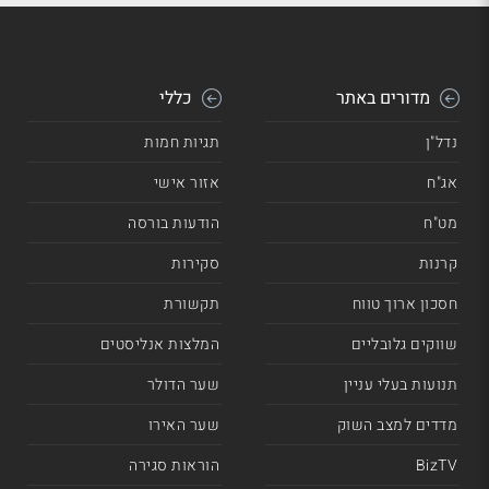
מדורים באתר
כללי
נדל"ן
תגיות חמות
אג"ח
אזור אישי
מט"ח
הודעות בורסה
קרנות
סקירות
חסכון ארוך טווח
תקשורת
שווקים גלובליים
המלצות אנליסטים
תנועות בעלי עניין
שער הדולר
מדדים למצב השוק
שער האירו
BizTV
הוראות סגירה