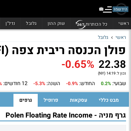
הירשמו
ראשי
שוק ההון
גלובל
נדל"ן
כל הכותרות
ראשי
גלובל
פולן הכנסה ריבית צפה (PCFI)
-0.65%
22.38
נכון ל:
14:19 (NY)
שבועי:
החודש:
השנה:
12 חודשים:
%
-5.3%
-0.9%
0.2%
מבט כללי
עסקאות
פרופיל
גרפים
גרף מניה - Polen Floating Rate Income