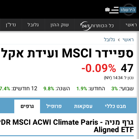
הירשמו
ראשי
שוק ההון
גלובל
נדל"ן
כל הכותרות
ראשי
גלובל
ספיידר MSCI ועידת אקלים פריז (NZAC)
-0.09%
47
נכון ל:
14:34 (NY)
שבועי:
החודש:
השנה:
12 חודשים:
7.4%
9.8%
1.9%
3%
מבט כללי
עסקאות
פרופיל
גרפים
גרף מניה - R MSCI ACWI Climate Paris
Aligned ETF