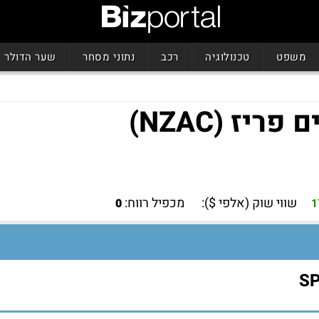
משפט
טכנולוגיה
רכב
נתוני מסחר
שער הדולר
שווי שוק (אלפי $):
מכפיל רווח:
0
1
SPD