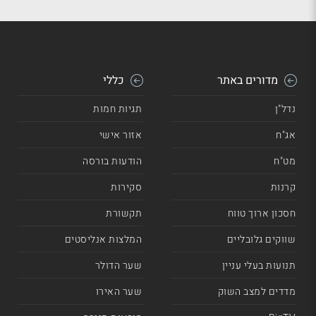
מדורים באתר
כללי
נדל"ן
תגיות חמות
אג"ח
אזור אישי
מט"ח
הודעות בורסה
קרנות
סקירות
חסכון ארוך טווח
תקשורת
שווקים גלובליים
המלצות אנליסטים
תנועות בעלי עניין
שער הדולר
מדדים למצב השוק
שער האירו