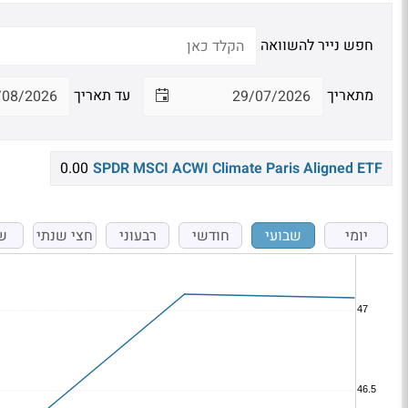
חפש נייר להשוואה
מתאריך
עד תאריך
0.00
SPDR MSCI ACWI Climate Paris Aligned ETF
יומי
שבועי
חודשי
רבעוני
חצי שנתי
ש