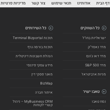
דף הבית
אודותינו
תנאי שימוש
צור קשר
מדיניות פרטיות
כל השווקים
כל השירותים
ישראליות בחו"ל
תוכנת Terminal Bizportal
מדד נאסד"ק
תוכנת בורסה גרף
מדד דאו ג'ונס
הנהלת חשבונות דיגיטלית
מדד 500 S&P
מידע עסקי פיננסי
מניות ארביטראז'
מאגר פסקי דין
BizMap
טאבו ישיר
איתור חברה
נסח טאבו
MyBusiness CRM – ניהול
קשרי לקוחות