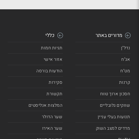
מדורים באתר
כללי
נדל"ן
תגיות חמות
אג"ח
אזור אישי
מט"ח
הודעות בורסה
קרנות
סקירות
חסכון ארוך טווח
תקשורת
שווקים גלובליים
המלצות אנליסטים
תנועות בעלי עניין
שער הדולר
מדדים למצב השוק
שער האירו