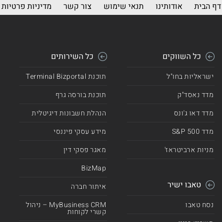
דף הבית
אודותינו
תנאי שימוש
צור קשר
מדיניות פרטיות
כל השווקים
כל השירותים
ישראליות בחו"ל
תוכנת Terminal Bizportal
מדד נאסד"ק
תוכנת בורסה גרף
מדד דאו ג'ונס
הנהלת חשבונות דיגיטלית
מדד 500 S&P
מידע עסקי פיננסי
מניות ארביטראז'
מאגר פסקי דין
BizMap
טאבו ישיר
איתור חברה
נסח טאבו
MyBusiness CRM – ניהול
קשרי לקוחות