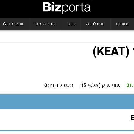
משפט
טכנולוגיה
רכב
נתוני מסחר
שער הדולר
שווי שוק (אלפי $):
מכפיל רווח:
0
21
E