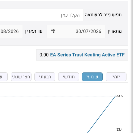
חפש נייר להשוואה
מתאריך
עד תאריך
0.00
EA Series Trust Keating Active ETF
יומי
שבועי
חודשי
רבעוני
חצי שנתי
ש