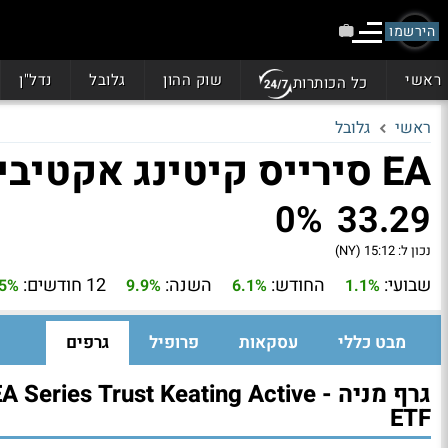
הירשמו
ראשי
שוק ההון
גלובל
נדל"ן
כל הכותרות
ראשי
גלובל
EA סירייס קיטינג אקטיבי (KEAT)
0%
33.29
נכון ל:
15:12 (NY)
שבועי:
החודש:
השנה:
12 חודשים:
.5%
9.9%
6.1%
1.1%
מבט כללי
עסקאות
פרופיל
גרפים
גרף מניה - A Series Trust Keating Active
ETF