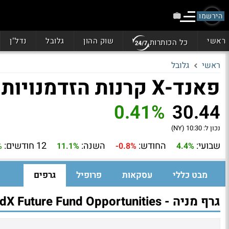
הירשמו
ראשי
שוק ההון
גלובל
נדל"ן
כל הכותרות
ראשי
גלובל
פאנד-X קרנות הזדמנויות (FFOX)
0.41%
30.44
נכון ל:
10:30 (NY)
שבועי:
החודש:
השנה:
12 חודשים:
%
11.1%
-0.8%
4.4%
מבט כללי
עסקאות
פרופיל
גרפים
גרף מניה - FundX Future Fund Opportunities