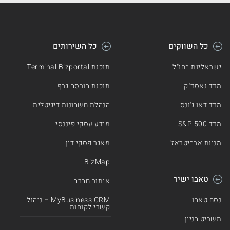
כל השווקים
כל השירותים
ישראליות בחו"ל
תוכנת Terminal Bizportal
מדד נאסד"ק
תוכנת בורסה גרף
מדד דאו ג'ונס
הנהלת חשבונות דיגיטלית
מדד 500 S&P
מידע עסקי פיננסי
מניות ארביטראז'
מאגר פסקי דין
BizMap
טאבו ישיר
איתור חברה
נסח טאבו
MyBusiness CRM – ניהול
קשרי לקוחות
תשריט בניין