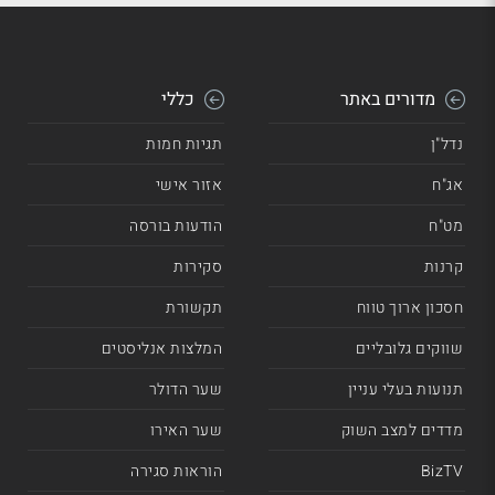
מדורים באתר
כללי
נדל"ן
תגיות חמות
אג"ח
אזור אישי
מט"ח
הודעות בורסה
קרנות
סקירות
חסכון ארוך טווח
תקשורת
שווקים גלובליים
המלצות אנליסטים
תנועות בעלי עניין
שער הדולר
מדדים למצב השוק
שער האירו
BizTV
הוראות סגירה