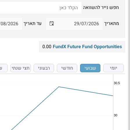
חפש נייר להשוואה
מתאריך
עד תאריך
0.00
FundX Future Fund Opportunities
יומי
שבועי
חודשי
רבעוני
חצי שנתי
ש