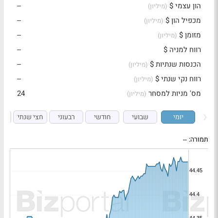
הון עצמי $
--
(מיליון)
מכפיל הון $
--
(מיליון)
מזומן $
--
(מיליון)
רווח למניה $
--
הכנסות שנתיות $
--
(מיליון)
רווח נקי שנתי $
--
(מיליון)
מס' מניות למסחר
24
(מיליון)
יומי
שבועי
חודשי
רבעוני
חצי שנתי
ש
תמורה:
--