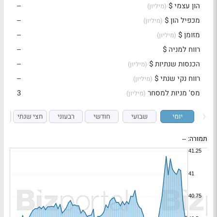
הון עצמי $
--
(מיליון)
מכפיל הון $
--
(מיליון)
מזומן $
--
(מיליון)
רווח למניה $
--
הכנסות שנתיות $
--
(מיליון)
רווח נקי שנתי $
--
(מיליון)
מס' מניות למסחר
3
(מיליון)
יומי
שבועי
חודשי
רבעוני
חצי שנתי
ש
תמורה:
--