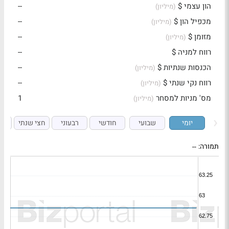
הון עצמי $
--
(מיליון)
מכפיל הון $
--
(מיליון)
מזומן $
--
(מיליון)
רווח למניה $
--
הכנסות שנתיות $
--
(מיליון)
רווח נקי שנתי $
--
(מיליון)
מס' מניות למסחר
1
(מיליון)
יומי
שבועי
חודשי
רבעוני
חצי שנתי
ש
תמורה:
--