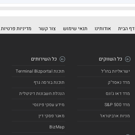
דף הבית
אודותינו
תנאי שימוש
צור קשר
מדיניות פרטיות
כל השווקים
כל השירותים
ישראליות בחו"ל
תוכנת Terminal Bizportal
מדד נאסד"ק
תוכנת בורסה גרף
מדד דאו ג'ונס
הנהלת חשבונות דיגיטלית
מדד 500 S&P
מידע עסקי פיננסי
מניות ארביטראז'
מאגר פסקי דין
BizMap