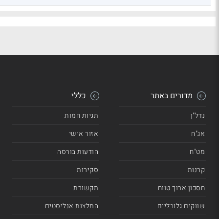
מדורים באתר
כללי
נדל"ן
תגיות חמות
אג"ח
אזור אישי
מט"ח
הודעות בורסה
קרנות
סקירות
חסכון ארוך טווח
תקשורת
שווקים גלובליים
המלצות אנליסטים