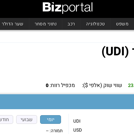
משפט
טכנולוגיה
רכב
נתוני מסחר
שער הדולר
שווי שוק (אלפי $):
מכפיל רווח:
0
23
יומי
שבועי
חודש
UDI
USD
תמורה:
--