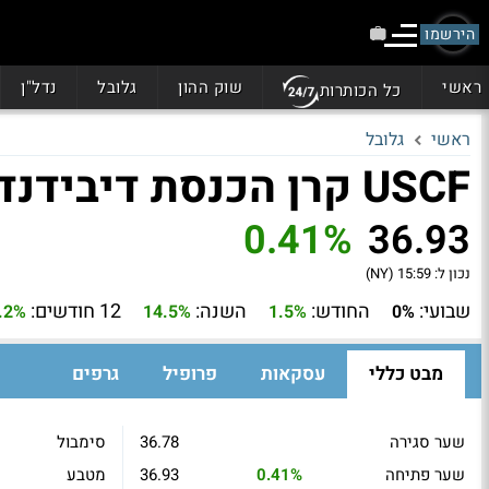
הירשמו
ראשי
שוק ההון
גלובל
נדל"ן
כל הכותרות
ראשי
גלובל
USCF קרן הכנסת דיבידנד (UDI)
0.41%
36.93
נכון ל:
15:59 (NY)
שבועי:
החודש:
השנה:
12 חודשים:
.2%
14.5%
1.5%
0%
מבט כללי
עסקאות
פרופיל
גרפים
שער סגירה
36.78
סימבול
שער פתיחה
0.41%
36.93
מטבע