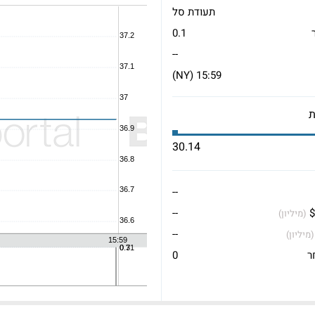
תעודת סל
0.1
--
15:59 (NY)
30.14
--
$
--
(מיליון)
--
(מיליון)
ר
0