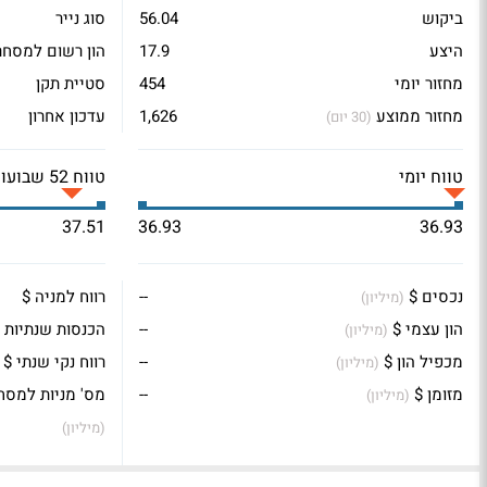
ביקוש
56.04
סוג נייר
היצע
17.9
הון רשום למסחר
מחזור יומי
454
סטיית תקן
מחזור ממוצע
1,626
עדכון אחרון
(30 יום)
טווח יומי
טווח 52 שבועות
37.51
36.93
36.93
נכסים $
--
רווח למניה $
(מיליון)
הון עצמי $
--
הכנסות שנתיות 
(מיליון)
מכפיל הון $
--
רווח נקי שנתי $
(מיליון)
מזומן $
--
מס' מניות למסח
(מיליון)
(מיליון)