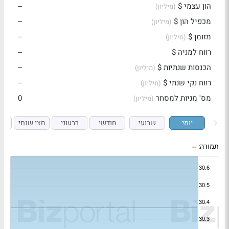
הון עצמי $
--
(מיליון)
מכפיל הון $
--
(מיליון)
מזומן $
--
(מיליון)
רווח למניה $
--
הכנסות שנתיות $
--
(מיליון)
רווח נקי שנתי $
--
(מיליון)
מס' מניות למסחר
0
(מיליון)
יומי
שבועי
חודשי
רבעוני
חצי שנתי
ש
תמורה:
--