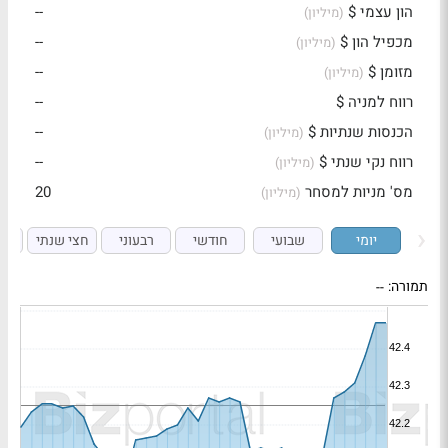
הון עצמי $
--
(מיליון)
מכפיל הון $
--
(מיליון)
מזומן $
--
(מיליון)
רווח למניה $
--
הכנסות שנתיות $
--
(מיליון)
רווח נקי שנתי $
--
(מיליון)
מס' מניות למסחר
20
(מיליון)
יומי
שבועי
חודשי
רבעוני
חצי שנתי
ש
תמורה:
--