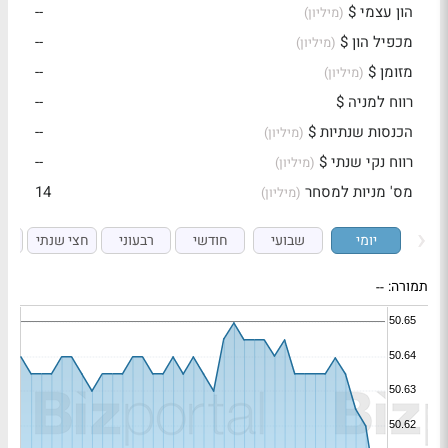
הון עצמי $
--
(מיליון)
מכפיל הון $
--
(מיליון)
מזומן $
--
(מיליון)
רווח למניה $
--
הכנסות שנתיות $
--
(מיליון)
רווח נקי שנתי $
--
(מיליון)
מס' מניות למסחר
14
(מיליון)
יומי
שבועי
חודשי
רבעוני
חצי שנתי
ש
תמורה:
--