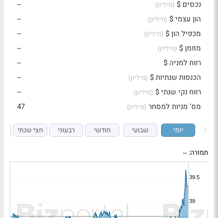
נכסים $
--
(מיליון)
הון עצמי $
--
(מיליון)
מכפיל הון $
--
(מיליון)
מזומן $
--
(מיליון)
רווח למניה $
--
הכנסות שנתיות $
--
(מיליון)
רווח נקי שנתי $
--
(מיליון)
מס' מניות למסחר
47
(מיליון)
יומי
שבועי
חודשי
רבעוני
חצי שנתי
ש
תמורה:
--