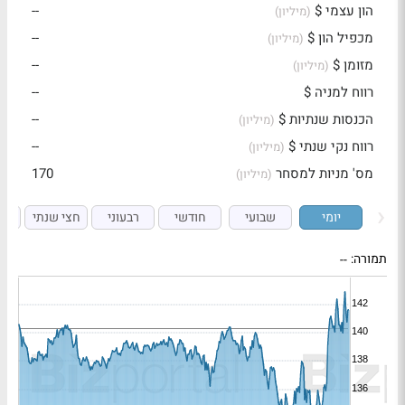
הון עצמי $
--
(מיליון)
מכפיל הון $
--
(מיליון)
מזומן $
--
(מיליון)
רווח למניה $
--
הכנסות שנתיות $
--
(מיליון)
רווח נקי שנתי $
--
(מיליון)
מס' מניות למסחר
170
(מיליון)
יומי
שבועי
חודשי
רבעוני
חצי שנתי
ש
תמורה:
--