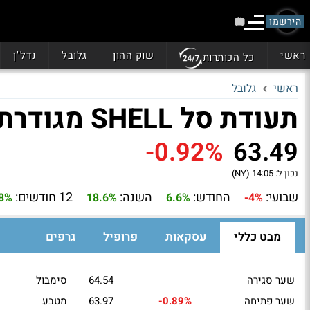
הירשמו
ראשי
שוק ההון
גלובל
נדל"ן
כל הכותרות
ראשי
גלובל
תעודת סל SHELL מגודרת ADR (SHEH)
-0.92%
63.49
נכון ל:
14:05 (NY)
שבועי:
החודש:
השנה:
12 חודשים:
.8%
18.6%
6.6%
-4%
מבט כללי
עסקאות
פרופיל
גרפים
שער סגירה
64.54
סימבול
שער פתיחה
-0.89%
63.97
מטבע