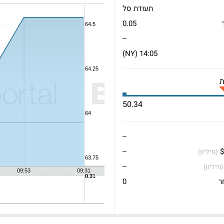
תעודת סל
0.05
--
14:05 (NY)
50.34
--
$
--
(מיליון)
--
(מיליון)
ר
0