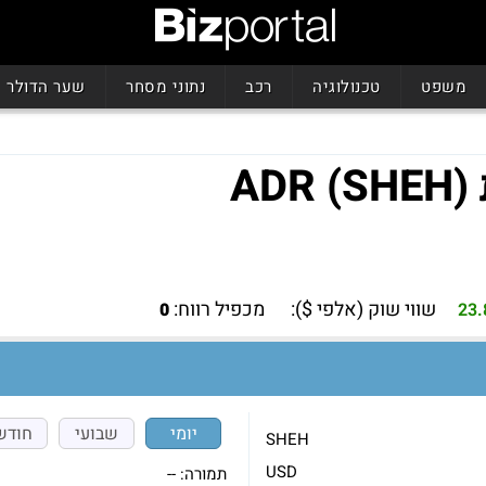
משפט
טכנולוגיה
רכב
נתוני מסחר
שער הדולר
שווי שוק (אלפי $):
מכפיל רווח:
0
23
יומי
שבועי
חודש
SHEH
USD
תמורה:
--