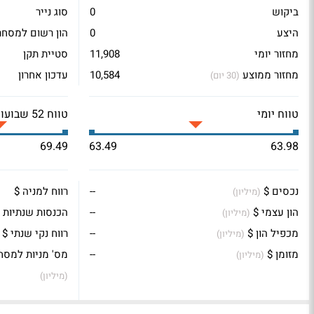
ביקוש
0
סוג נייר
היצע
0
הון רשום למסחר
מחזור יומי
11,908
סטיית תקן
מחזור ממוצע
10,584
עדכון אחרון
(30 יום)
טווח יומי
טווח 52 שבועות
69.49
63.49
63.98
נכסים $
--
רווח למניה $
(מיליון)
הון עצמי $
--
הכנסות שנתיות 
(מיליון)
מכפיל הון $
--
רווח נקי שנתי $
(מיליון)
מזומן $
--
מס' מניות למסח
(מיליון)
(מיליון)