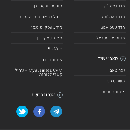
מדד נאסד"ק
תוכנת בורסה גרף
מדד דאו ג'ונס
הנהלת חשבונות דיגיטלית
מדד 500 S&P
מידע עסקי פיננסי
מניות ארביטראז'
מאגר פסקי דין
BizMap
טאבו ישיר
איתור חברה
נסח טאבו
MyBusiness CRM – ניהול
קשרי לקוחות
תשריט בניין
איתור כתובת
אנחנו ברשת