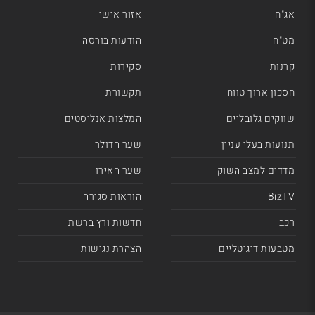
אג"ח
אזור אישי
מט"ח
הודעות בורסה
קרנות
סקירות
חסכון ארוך טווח
תקשורת
שווקים גלובליים
המלצות אנליסטים
תנועות בעלי עניין
שער הדולר
מדדים למצב השוק
שער האירו
BizTV
הוראות סגירה
רכב
חדשות ורץ ברשת
מטבעות דיגיטליים
הצהרת נגישות