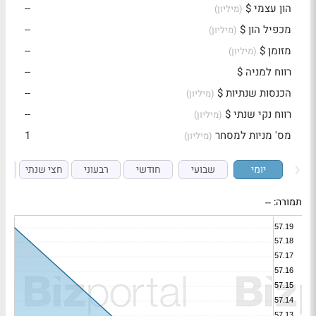
הון עצמי $
--
(מיליון)
מכפיל הון $
--
(מיליון)
מזומן $
--
(מיליון)
רווח למניה $
--
הכנסות שנתיות $
--
(מיליון)
רווח נקי שנתי $
--
(מיליון)
מס' מניות למסחר
1
(מיליון)
יומי
שבועי
חודשי
רבעוני
חצי שנתי
ש
תמורה:
--