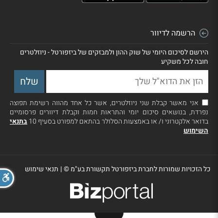
הרשמה לדיוור
הירשם לסיכום היומי של שוק ההון ולמבזקים של ביזפורטל - ניוזלטרים
חובה לכל משקיע
אני מאשר קבלת שני ניוזלטרים, אשר כל אחד מהווה רשימת תפוצה
נפרדת, בנושאים סיכום יומי והתראות חמות וקבלת דיוורים פרסומיים
בדואר אלקטרוני ו/ או באמצעות הסלולר בהתאם למפורט בסעיף 10
בתנאי
השימוש
כל הזכויות שמורות לחברת ביזפורטל תקשורת בע"מ ©
|
תנאי שימוש