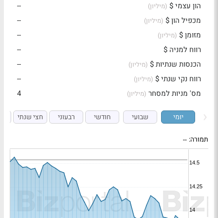
הון עצמי $
--
(מיליון)
מכפיל הון $
--
(מיליון)
מזומן $
--
(מיליון)
רווח למניה $
--
הכנסות שנתיות $
--
(מיליון)
רווח נקי שנתי $
--
(מיליון)
מס' מניות למסחר
4
(מיליון)
יומי
שבועי
חודשי
רבעוני
חצי שנתי
ש
תמורה:
--