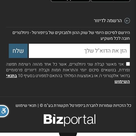
הרשמה לדיוור
הירשם לסיכום היומי של שוק ההון ולמבזקים של ביזפורטל - ניוזלטרים
חובה לכל משקיע
אני מאשר קבלת שני ניוזלטרים, אשר כל אחד מהווה רשימת תפוצה
נפרדת, בנושאים סיכום יומי והתראות חמות וקבלת דיוורים פרסומיים
בדואר אלקטרוני ו/ או באמצעות הסלולר בהתאם למפורט בסעיף 10
בתנאי
השימוש
כל הזכויות שמורות לחברת ביזפורטל תקשורת בע"מ ©
|
תנאי שימוש