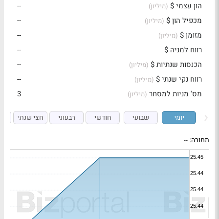
הון עצמי $
--
(מיליון)
מכפיל הון $
--
(מיליון)
מזומן $
--
(מיליון)
רווח למניה $
--
הכנסות שנתיות $
--
(מיליון)
רווח נקי שנתי $
--
(מיליון)
מס' מניות למסחר
3
(מיליון)
יומי
שבועי
חודשי
רבעוני
חצי שנתי
ש
תמורה:
--