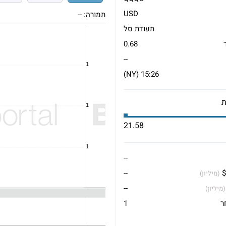
USD
תמורה:
--
תעודת סל
0.68
--
15:26 (NY)
21.58
--
$
--
(מיליון)
--
(מיליון)
ר
1