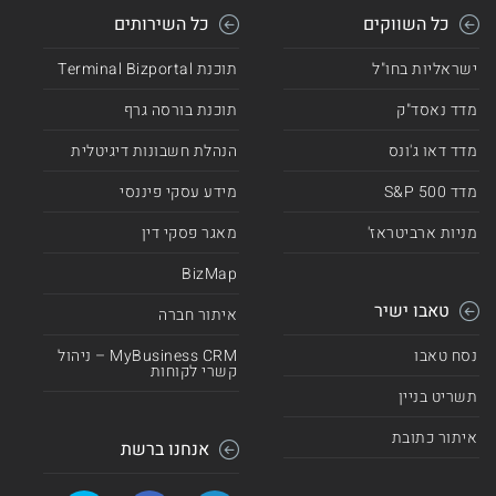
כל השווקים
כל השירותים
ישראליות בחו"ל
תוכנת Terminal Bizportal
מדד נאסד"ק
תוכנת בורסה גרף
מדד דאו ג'ונס
הנהלת חשבונות דיגיטלית
מדד 500 S&P
מידע עסקי פיננסי
מניות ארביטראז'
מאגר פסקי דין
BizMap
טאבו ישיר
איתור חברה
נסח טאבו
MyBusiness CRM – ניהול
קשרי לקוחות
תשריט בניין
איתור כתובת
אנחנו ברשת