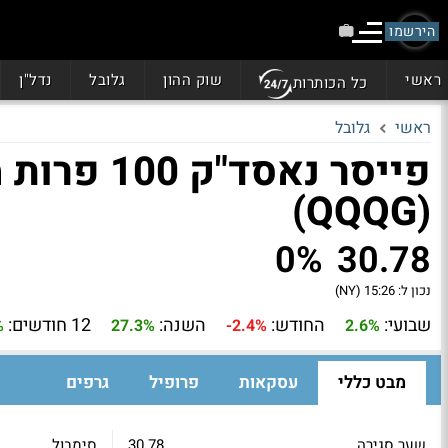
הירשמו
ראשי
שוק ההון
גלובל
נדל"ן
כל הכותרות
ראשי
גלובל
(QQQG)
0%
30.78
נכון ל:
15:26 (NY)
שבועי:
החודש:
השנה:
12 חודשים:
%
27.3%
-2.4%
2.6%
מבט כללי
עסקאות
פרופיל
גרפים
שער סגירה
30.78
סימבול