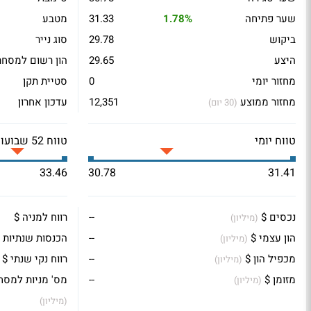
שער פתיחה
1.78%
31.33
מטבע
ביקוש
29.78
סוג נייר
היצע
29.65
הון רשום למסחר
מחזור יומי
0
סטיית תקן
מחזור ממוצע
12,351
עדכון אחרון
(30 יום)
טווח יומי
טווח 52 שבועות
33.46
30.78
31.41
נכסים $
--
רווח למניה $
(מיליון)
הון עצמי $
--
הכנסות שנתיות 
(מיליון)
מכפיל הון $
--
רווח נקי שנתי $
(מיליון)
מזומן $
--
מס' מניות למסח
(מיליון)
(מיליון)