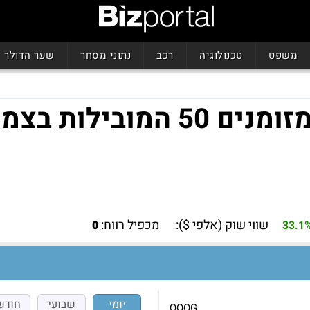
משפט
טכנולוגיה
רכב
נתוני מסחר
שער הדולר
פייסר נאסד"ק 100 פרות מזומנים 50 המוביל
שווי שוק (אלפי $):
מכפיל רווח:
0
33.1
יומי
שבועי
חודש
QQQG