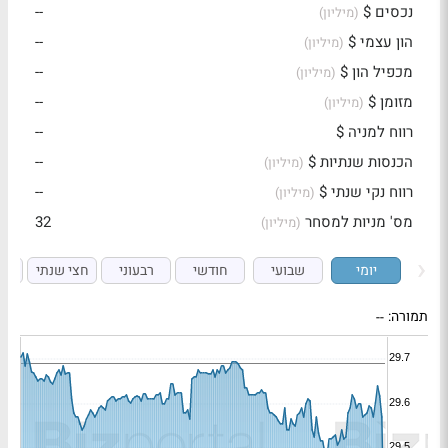
נכסים $
--
(מיליון)
הון עצמי $
--
(מיליון)
מכפיל הון $
--
(מיליון)
מזומן $
--
(מיליון)
רווח למניה $
--
הכנסות שנתיות $
--
(מיליון)
רווח נקי שנתי $
--
(מיליון)
מס' מניות למסחר
32
(מיליון)
יומי
שבועי
חודשי
רבעוני
חצי שנתי
ש
תמורה:
--