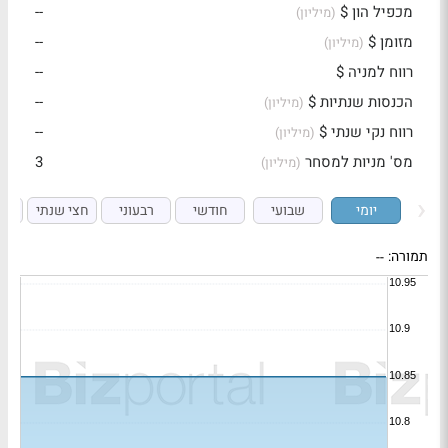
מכפיל הון $
--
(מיליון)
מזומן $
--
(מיליון)
רווח למניה $
--
הכנסות שנתיות $
--
(מיליון)
רווח נקי שנתי $
--
(מיליון)
מס' מניות למסחר
3
(מיליון)
יומי
שבועי
חודשי
רבעוני
חצי שנתי
ש
תמורה:
--