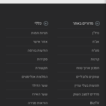
מדורים באתר
כללי
נדל"ן
תגיות חמות
אג"ח
אזור אישי
מט"ח
הודעות בורסה
קרנות
סקירות
חסכון ארוך טווח
תקשורת
שווקים גלובליים
המלצות אנליסטים
תנועות בעלי עניין
שער הדולר
מדדים למצב השוק
שער האירו
BizTV
הוראות סגירה