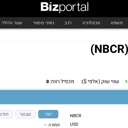
משפט
טכנולוגיה
רכב
נתוני מסחר
שער הדולר
שווי שוק (אלפי $):
מכפיל רווח:
0
1
יומי
שבועי
חודש
NBCR
USD
תמורה:
--