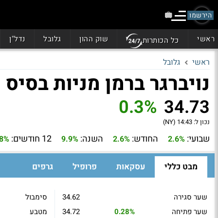
הירשמו
ראשי
שוק ההון
גלובל
נדל"ן
כל הכותרות
ראשי
גלובל
נויברגר ברמן מניות בסיס (NBCR)
0.3%
34.73
נכון ל:
14:43 (NY)
שבועי:
החודש:
השנה:
12 חודשים:
8%
9.9%
2.6%
2.6%
מבט כללי
עסקאות
פרופיל
גרפים
שער סגירה
34.62
סימבול
שער פתיחה
0.28%
34.72
מטבע