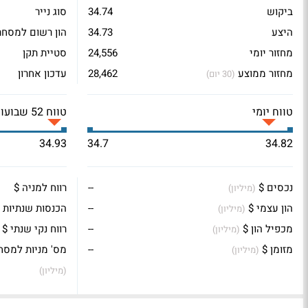
ביקוש
34.74
סוג נייר
היצע
34.73
הון רשום למסחר
מחזור יומי
24,556
סטיית תקן
מחזור ממוצע
28,462
עדכון אחרון
(30 יום)
טווח יומי
טווח 52 שבועות
34.93
34.7
34.82
נכסים $
--
רווח למניה $
(מיליון)
הון עצמי $
--
הכנסות שנתיות 
(מיליון)
מכפיל הון $
--
רווח נקי שנתי $
(מיליון)
מזומן $
--
מס' מניות למסח
(מיליון)
(מיליון)