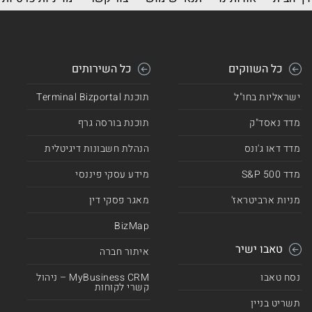
כל השווקים
כל השירותים
ישראליות בחו"ל
תוכנת Terminal Bizportal
מדד נאסד"ק
תוכנת בורסה גרף
מדד דאו ג'ונס
הנהלת חשבונות דיגיטלית
מדד 500 S&P
מידע עסקי פיננסי
מניות ארביטראז'
מאגר פסקי דין
BizMap
טאבו ישיר
איתור חברה
נסח טאבו
MyBusiness CRM – ניהול
קשרי לקוחות
תשריט בניין