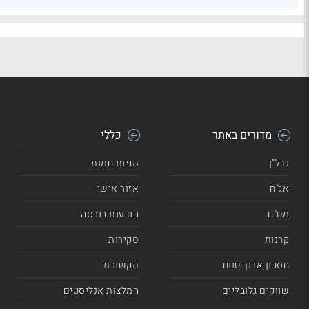
מדורים באתר
כללי
נדל"ן
תגיות חמות
אג"ח
אזור אישי
מט"ח
הודעות בורסה
קרנות
סקירות
חסכון ארוך טווח
תקשורת
שווקים גלובליים
המלצות אנליסטים