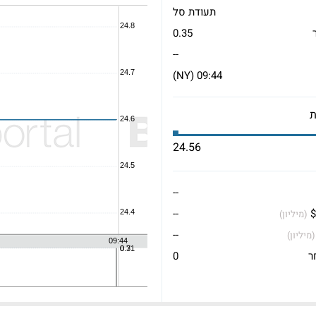
תעודת סל
0.35
--
09:44 (NY)
24.56
--
$
--
(מיליון)
--
(מיליון)
ר
0