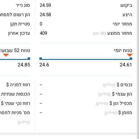
ביקוש
24.59
סוג נייר
היצע
24.58
הון רשום למסחר
מחזור יומי
0
סטיית תקן
מחזור ממוצע
409
עדכון אחרון
(30 יום)
טווח יומי
טווח 52 שבועות
24.85
24.6
24.61
נכסים $
--
רווח למניה $
(מיליון)
הון עצמי $
--
הכנסות שנתיות 
(מיליון)
מכפיל הון $
--
רווח נקי שנתי $
(מיליון)
מזומן $
--
מס' מניות למסח
(מיליון)
(מיליון)