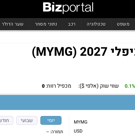
משפט
טכנולוגיה
רכב
נתוני מסחר
שער הדולר
שווי שוק (אלפי $):
מכפיל רווח:
0
0.1
יומי
שבועי
חודש
MYMG
USD
תמורה:
--