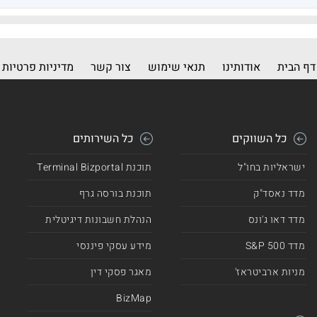
דף הבית
אודותינו
תנאי שימוש
צור קשר
מדיניות פרטיות
כל השווקים
כל השירותים
ישראליות בחו"ל
תוכנת Terminal Bizportal
מדד נאסד"ק
תוכנת בורסה גרף
מדד דאו ג'ונס
הנהלת חשבונות דיגיטלית
מדד 500 S&P
מידע עסקי פיננסי
מניות ארביטראז'
מאגר פסקי דין
BizMap