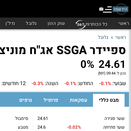
הירשמו
ראשי
שוק ההון
גלובל
נדל"ן
כל הכותרות
ראשי
גלובל
ספיידר SSGA אג"ח מוניציפלי 2027 (MYMG)
0%
24.61
נכון ל:
09:44 (NY)
שבועי:
החודש:
השנה:
12 חודשים:
%
-0.3%
-0.1%
-0.1%
מבט כללי
עסקאות
פרופיל
גרפים
שער סגירה
24.61
סימבול
שער פתיחה
-0.02%
24.6
מטבע