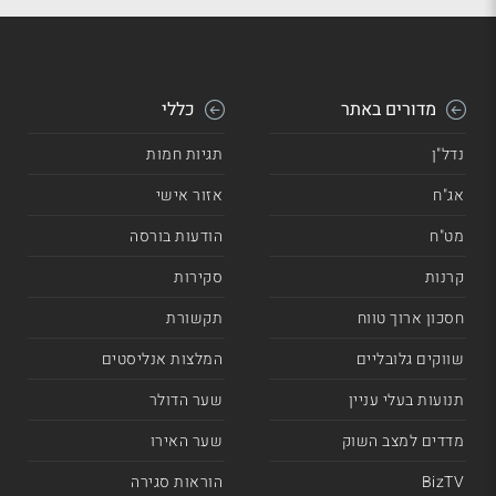
מדורים באתר
כללי
נדל"ן
תגיות חמות
אג"ח
אזור אישי
מט"ח
הודעות בורסה
קרנות
סקירות
חסכון ארוך טווח
תקשורת
שווקים גלובליים
המלצות אנליסטים
תנועות בעלי עניין
שער הדולר
מדדים למצב השוק
שער האירו
BizTV
הוראות סגירה