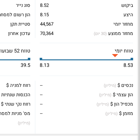
ביקוש
8.52
סוג נייר
היצע
8.15
הון רשום למסחר
מחזור יומי
44,567
סטיית תקן
מחזור ממוצע
70,364
עדכון אחרון
(30 יום)
טווח יומי
טווח 52 שבועות
39.5
8.13
8.53
נכסים $
--
רווח למניה $
(מיליון)
הון עצמי $
--
הכנסות שנתיות 
(מיליון)
מכפיל הון $
--
רווח נקי שנתי $
(מיליון)
מזומן $
--
מס' מניות למסח
(מיליון)
(מיליון)