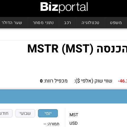
משפט
טכנולוגיה
רכב
נתוני מסחר
שער הדולר
MSTR (M)
שווי שוק (אלפי $):
מכפיל רווח:
0
-46
יומי
שבועי
חודש
MST
USD
תמורה:
--