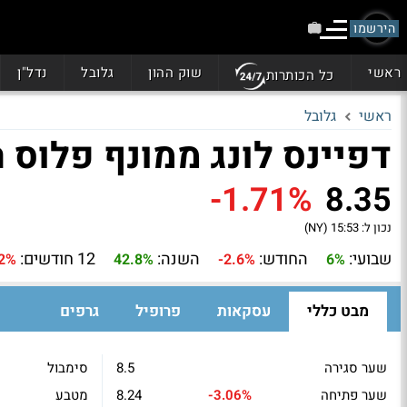
הירשמו
ראשי
שוק ההון
גלובל
נדל"ן
כל הכותרות
ראשי
גלובל
דפיינס לונג ממונף פלוס הכנסה ST
-1.71%
8.35
נכון ל:
15:53 (NY)
שבועי:
החודש:
השנה:
12 חודשים:
.2%
42.8%
-2.6%
6%
מבט כללי
עסקאות
פרופיל
גרפים
שער סגירה
8.5
סימבול
שער פתיחה
-3.06%
8.24
מטבע