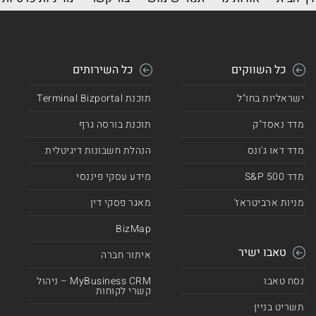
כל השווקים
כל השירותים
ישראליות בחו"ל
תוכנת Terminal Bizportal
מדד נאסד"ק
תוכנת בורסה גרף
מדד דאו ג'ונס
הנהלת חשבונות דיגיטלית
מדד 500 S&P
מידע עסקי פיננסי
מניות ארביטראז'
מאגר פסקי דין
BizMap
טאבו ישיר
איתור חברה
נסח טאבו
MyBusiness CRM – ניהול
קשרי לקוחות
תשריט בניין