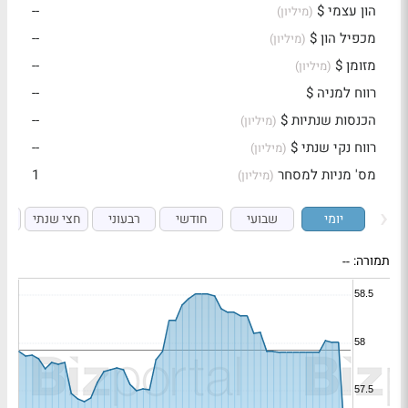
הון עצמי $
--
(מיליון)
מכפיל הון $
--
(מיליון)
מזומן $
--
(מיליון)
רווח למניה $
--
הכנסות שנתיות $
--
(מיליון)
רווח נקי שנתי $
--
(מיליון)
מס' מניות למסחר
1
(מיליון)
יומי
שבועי
חודשי
רבעוני
חצי שנתי
ש
תמורה:
--