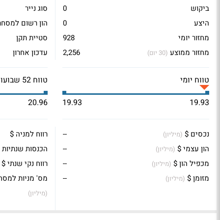
ביקוש
0
סוג נייר
היצע
0
הון רשום למסחר
מחזור יומי
928
סטיית תקן
מחזור ממוצע
2,256
עדכון אחרון
(30 יום)
טווח יומי
טווח 52 שבועות
20.96
19.93
19.93
נכסים $
--
רווח למניה $
(מיליון)
הון עצמי $
--
הכנסות שנתיות 
(מיליון)
מכפיל הון $
--
רווח נקי שנתי $
(מיליון)
מזומן $
--
מס' מניות למסח
(מיליון)
(מיליון)