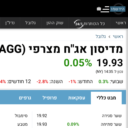
הירשמו
ראשי
שוק ההון
גלובל
נדל"ן
כל הכותרות
ראשי
גלובל
מדיסון אג"ח מצרפי (MAGG)
0.05%
19.93
נכון ל:
14:35 (NY)
שבועי:
החודש:
השנה:
12 חודשים:
.4%
-2.8%
-1%
0.3%
מבט כללי
עסקאות
פרופיל
גרפים
שער סגירה
19.92
סימבול
שער פתיחה
0.09%
19.93
מטבע