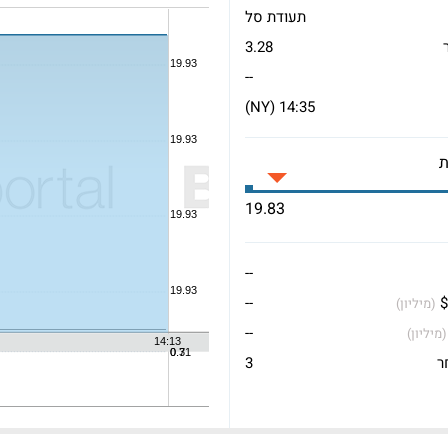
תעודת סל
3.28
--
14:35 (NY)
19.83
--
$
--
(מיליון)
--
(מיליון)
ר
3