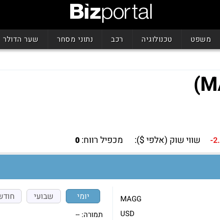
משפט
טכנולוגיה
רכב
נתוני מסחר
שער הדולר
שווי שוק (אלפי $):
מכפיל רווח:
0
-2
יומי
שבועי
חודש
MAGG
USD
תמורה:
--