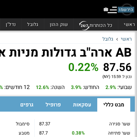
הירשמו
ראשי
שוק ההון
גלובל
נדל"ן
כל הכותרות
ראשי
גלובל
AB ארה"ב גדולות מניות אסטרטגיות (LRGC)
0.22%
87.56
נכון ל:
15:59 (NY)
שבועי:
החודש:
השנה:
12 חודשים:
%
12.6%
3.9%
2.9%
מבט כללי
עסקאות
פרופיל
גרפים
שער סגירה
87.37
סימבול
שער פתיחה
0.38%
87.7
מטבע