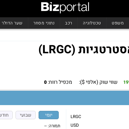
משפט
טכנולוגיה
רכב
נתוני מסחר
שער הדולר
שווי שוק (אלפי $):
מכפיל רווח:
0
19
יומי
שבועי
חודש
LRGC
USD
תמורה:
--