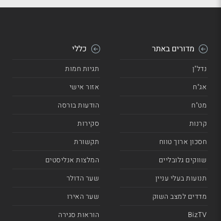
מדורים באתר
כללי
נדל"ן
תגיות חמות
אג"ח
אזור אישי
מט"ח
הודעות בורסה
קרנות
סקירות
חסכון ארוך טווח
תקשורת
שווקים גלובליים
המלצות אנליסטים
תנועות בעלי עניין
שער הדולר
מדדים למצב השוק
שער האירו
BizTV
הוראות סגירה