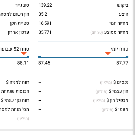
ביקוש
139.22
סוג נייר
היצע
35.2
הון רשום למסחר
מחזור יומי
16,591
סטיית תקן
מחזור ממוצע
35,771
עדכון אחרון
(30 יום)
טווח יומי
טווח 52 שבועות
88.11
87.45
87.77
נכסים $
--
רווח למניה $
(מיליון)
הון עצמי $
--
הכנסות שנתיות 
(מיליון)
מכפיל הון $
--
רווח נקי שנתי $
(מיליון)
מזומן $
--
מס' מניות למסח
(מיליון)
(מיליון)