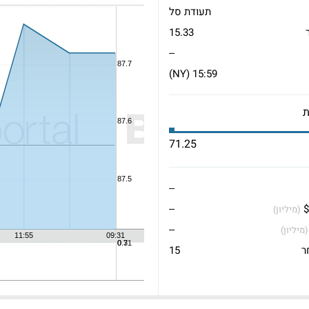
תעודת סל
15.33
--
15:59 (NY)
71.25
--
$
--
(מיליון)
--
(מיליון)
ר
15