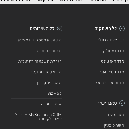
כל השווקים
כל השירותים
ישראליות בחו"ל
תוכנת Terminal Bizportal
מדד נאסד"ק
תוכנת בורסה גרף
מדד דאו ג'ונס
הנהלת חשבונות דיגיטלית
מדד 500 S&P
מידע עסקי פיננסי
מניות ארביטראז'
מאגר פסקי דין
BizMap
טאבו ישיר
איתור חברה
נסח טאבו
MyBusiness CRM – ניהול
קשרי לקוחות
תשריט בניין