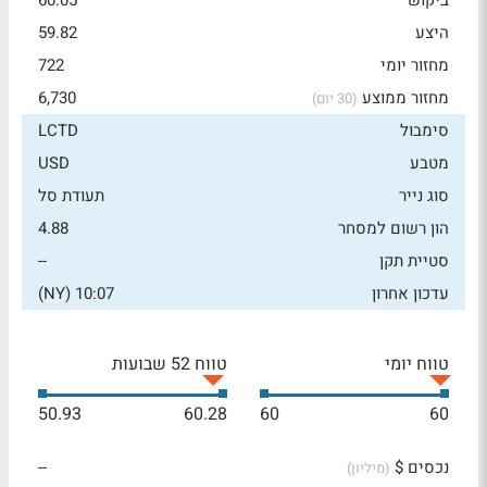
ביקוש
60.05
היצע
59.82
מחזור יומי
722
מחזור ממוצע
6,730
(30 יום)
סימבול
LCTD
מטבע
USD
סוג נייר
תעודת סל
הון רשום למסחר
4.88
סטיית תקן
--
עדכון אחרון
10:07 (NY)
טווח יומי
טווח 52 שבועות
50.93
60.28
60
60
נכסים $
--
(מיליון)