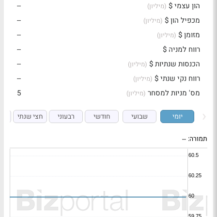
הון עצמי $
--
(מיליון)
מכפיל הון $
--
(מיליון)
מזומן $
--
(מיליון)
רווח למניה $
--
הכנסות שנתיות $
--
(מיליון)
רווח נקי שנתי $
--
(מיליון)
מס' מניות למסחר
5
(מיליון)
יומי
שבועי
חודשי
רבעוני
חצי שנתי
ש
תמורה:
--