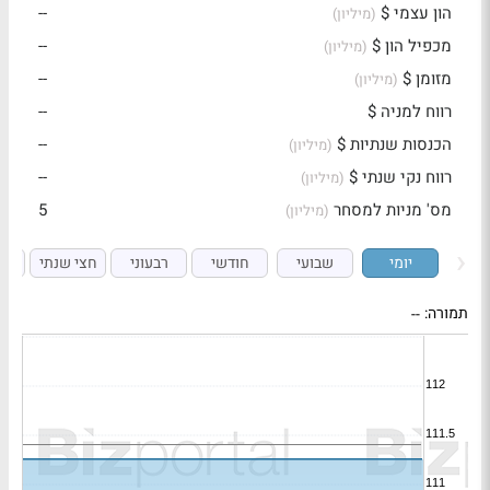
הון עצמי $
--
(מיליון)
מכפיל הון $
--
(מיליון)
מזומן $
--
(מיליון)
רווח למניה $
--
הכנסות שנתיות $
--
(מיליון)
רווח נקי שנתי $
--
(מיליון)
מס' מניות למסחר
5
(מיליון)
יומי
שבועי
חודשי
רבעוני
חצי שנתי
ש
תמורה:
--