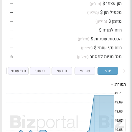
הון עצמי $
--
(מיליון)
מכפיל הון $
--
(מיליון)
מזומן $
--
(מיליון)
רווח למניה $
--
הכנסות שנתיות $
--
(מיליון)
רווח נקי שנתי $
--
(מיליון)
מס' מניות למסחר
6
(מיליון)
יומי
שבועי
חודשי
רבעוני
חצי שנתי
ש
תמורה:
--