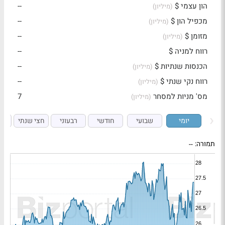
הון עצמי $
--
(מיליון)
מכפיל הון $
--
(מיליון)
מזומן $
--
(מיליון)
רווח למניה $
--
הכנסות שנתיות $
--
(מיליון)
רווח נקי שנתי $
--
(מיליון)
מס' מניות למסחר
7
(מיליון)
יומי
שבועי
חודשי
רבעוני
חצי שנתי
ש
תמורה:
--