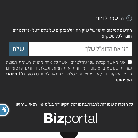
הרשמה לדיוור
הירשם לסיכום היומי של שוק ההון ולמבזקים של ביזפורטל - ניוזלטרים
חובה לכל משקיע
אני מאשר קבלת שני ניוזלטרים, אשר כל אחד מהווה רשימת תפוצה
נפרדת, בנושאים סיכום יומי והתראות חמות וקבלת דיוורים פרסומיים
בדואר אלקטרוני ו/ או באמצעות הסלולר בהתאם למפורט בסעיף 10
בתנאי
השימוש
כל הזכויות שמורות לחברת ביזפורטל תקשורת בע"מ ©
|
תנאי שימוש