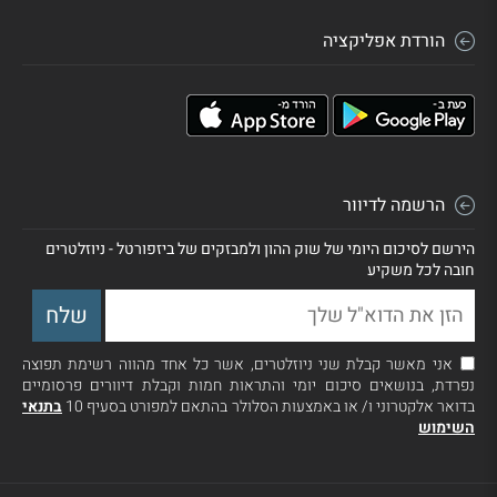
הורדת אפליקציה
הרשמה לדיוור
הירשם לסיכום היומי של שוק ההון ולמבזקים של ביזפורטל - ניוזלטרים
חובה לכל משקיע
אני מאשר קבלת שני ניוזלטרים, אשר כל אחד מהווה רשימת תפוצה
נפרדת, בנושאים סיכום יומי והתראות חמות וקבלת דיוורים פרסומיים
בדואר אלקטרוני ו/ או באמצעות הסלולר בהתאם למפורט בסעיף 10
בתנאי
השימוש