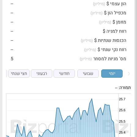
הון עצמי $
--
(מיליון)
מכפיל הון $
--
(מיליון)
מזומן $
--
(מיליון)
רווח למניה $
--
הכנסות שנתיות $
--
(מיליון)
רווח נקי שנתי $
--
(מיליון)
מס' מניות למסחר
5
(מיליון)
יומי
שבועי
חודשי
רבעוני
חצי שנתי
ש
תמורה:
--