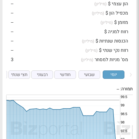
הון עצמי $
--
(מיליון)
מכפיל הון $
--
(מיליון)
מזומן $
--
(מיליון)
רווח למניה $
--
הכנסות שנתיות $
--
(מיליון)
רווח נקי שנתי $
--
(מיליון)
מס' מניות למסחר
3
(מיליון)
יומי
שבועי
חודשי
רבעוני
חצי שנתי
ש
תמורה:
--