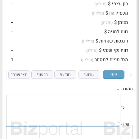
הון עצמי $
--
(מיליון)
מכפיל הון $
--
(מיליון)
מזומן $
--
(מיליון)
רווח למניה $
--
הכנסות שנתיות $
--
(מיליון)
רווח נקי שנתי $
--
(מיליון)
מס' מניות למסחר
1
(מיליון)
יומי
שבועי
חודשי
רבעוני
חצי שנתי
ש
תמורה:
--