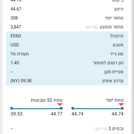
ביקוש
44.76
היצע
44.67
מחזור יומי
308
מחזור ממוצע
3,847
(30 יום)
סימבול
EFAD
מטבע
USD
סוג נייר
תעודת סל
הון רשום למסחר
1.43
סטיית תקן
--
עדכון אחרון
09:38 (NY)
טווח יומי
טווח 52 שבועות
39.53
44.77
44.74
44.74
נכסים $
--
(מיליון)