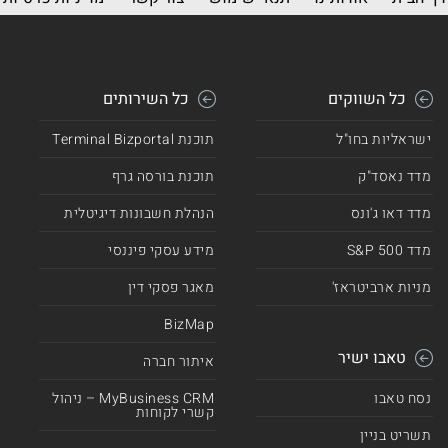
כל השווקים
כל השירותים
ישראליות בחו"ל
תוכנת Terminal Bizportal
מדד נאסד"ק
תוכנת בורסה גרף
מדד דאו ג'ונס
הנהלת חשבונות דיגיטלית
מדד 500 S&P
מידע עסקי פיננסי
מניות ארביטראז'
מאגר פסקי דין
BizMap
טאבו ישיר
איתור חברה
נסח טאבו
MyBusiness CRM – ניהול
קשרי לקוחות
תשריט בניין