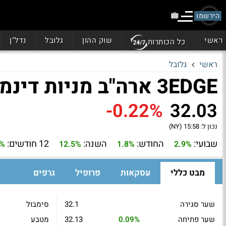
הירשמו
ראשי
שוק ההון
גלובל
נדל"ן
כל הכותרות
ראשי
גלובל
3EDGE ארה"ב מניות דינמי (EDGU)
-0.22%
32.03
נכון ל:
15:58 (NY)
שבועי:
החודש:
השנה:
12 חודשים:
8%
12.5%
1.8%
2.9%
מבט כללי
עסקאות
פרופיל
גרפים
שער סגירה
32.1
סימבול
שער פתיחה
0.09%
32.13
מטבע