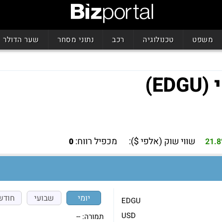
משפט
טכנולוגיה
רכב
נתוני מסחר
שער הדולר
שווי שוק (אלפי $):
מכפיל רווח:
0
21.
יומי
שבועי
חודש
EDGU
USD
תמורה:
--