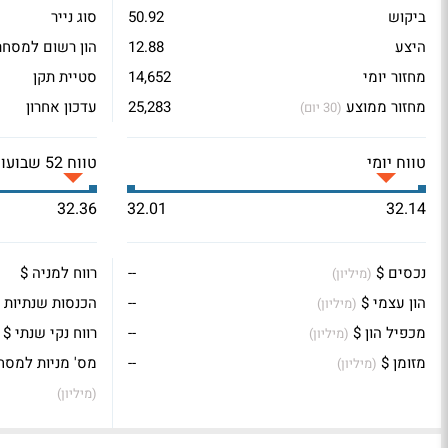
ביקוש
50.92
סוג נייר
היצע
12.88
הון רשום למסחר
מחזור יומי
14,652
סטיית תקן
מחזור ממוצע
25,283
עדכון אחרון
(30 יום)
טווח יומי
טווח 52 שבועות
32.36
32.01
32.14
נכסים $
--
רווח למניה $
(מיליון)
הון עצמי $
--
הכנסות שנתיות 
(מיליון)
מכפיל הון $
--
רווח נקי שנתי $
(מיליון)
מזומן $
--
מס' מניות למסח
(מיליון)
(מיליון)