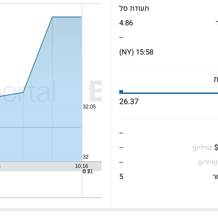
תעודת סל
4.86
--
15:58 (NY)
26.37
--
$
--
(מיליון)
--
(מיליון)
ר
5