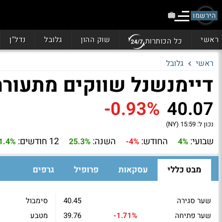
הירשמו
ראשי
שוק ההון
גלובל
נדל"ן
כל הכותרות
ראשי
גלובל
דיימנשנל שווקים מתעוררים ר
-0.93%
40.07
נכון ל:
15:59 (NY)
שבועי:
החודש:
השנה:
12 חודשים:
1.4%
25.3%
-4%
4%
מבט כללי
עסקאות
פרופיל
גרפים
שער סגירה
40.45
סימבול
שער פתיחה
-1.71%
39.76
מטבע