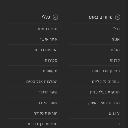
מדורים באתר
כללי
נדל"ן
תגיות חמות
אג"ח
אזור אישי
מט"ח
הודעות בורסה
קרנות
סקירות
חסכון ארוך טווח
תקשורת
שווקים גלובליים
המלצות אנליסטים
תנועות בעלי עניין
שער הדולר
מדדים למצב השוק
שער האירו
BizTV
הוראות סגירה
רכב
חדשות ורץ ברשת