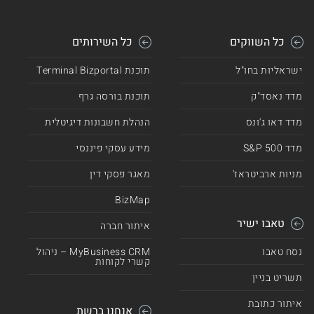
כל השווקים
כל השירותים
ישראליות בחו"ל
תוכנת Terminal Bizportal
מדד נאסד"ק
תוכנת בורסה גרף
מדד דאו ג'ונס
הנהלת חשבונות דיגיטלית
מדד 500 S&P
מידע עסקי פיננסי
מניות ארביטראז'
מאגר פסקי דין
BizMap
טאבו ישיר
איתור חברה
נסח טאבו
MyBusiness CRM – ניהול
קשרי לקוחות
תשריט בניין
איתור כתובת
אנחנו ברשת