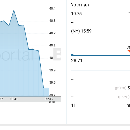
תעודת סל
10.75
--
15:59 (NY)
28.71
--
$
--
(מיליון)
--
(מיליון)
ר
11