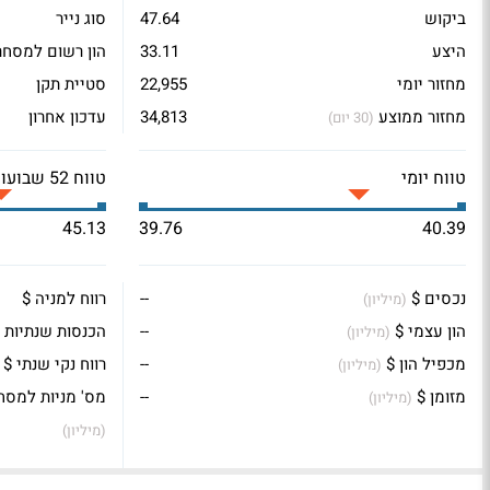
ביקוש
47.64
סוג נייר
היצע
33.11
הון רשום למסחר
מחזור יומי
22,955
סטיית תקן
מחזור ממוצע
34,813
עדכון אחרון
(30 יום)
טווח יומי
טווח 52 שבועות
45.13
39.76
40.39
נכסים $
--
רווח למניה $
(מיליון)
הון עצמי $
--
הכנסות שנתיות 
(מיליון)
מכפיל הון $
--
רווח נקי שנתי $
(מיליון)
מזומן $
--
מס' מניות למסח
(מיליון)
(מיליון)