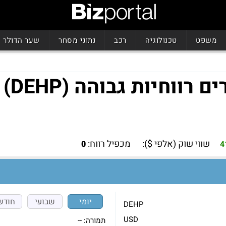
משפט
טכנולוגיה
רכב
נתוני מסחר
שער הדולר
ווחיות גבוהה (DEHP)
שווי שוק (אלפי $):
מכפיל רווח:
0
4
יומי
שבועי
חודש
DEHP
USD
תמורה:
--