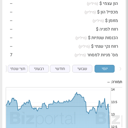
הון עצמי $
--
(מיליון)
מכפיל הון $
--
(מיליון)
מזומן $
--
(מיליון)
רווח למניה $
--
הכנסות שנתיות $
--
(מיליון)
רווח נקי שנתי $
--
(מיליון)
מס' מניות למסחר
7
(מיליון)
יומי
שבועי
חודשי
רבעוני
חצי שנתי
ש
תמורה:
--