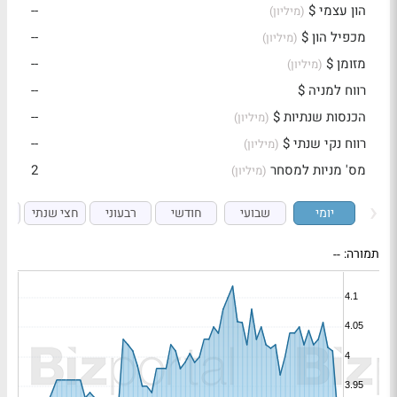
הון עצמי $
--
(מיליון)
מכפיל הון $
--
(מיליון)
מזומן $
--
(מיליון)
רווח למניה $
--
הכנסות שנתיות $
--
(מיליון)
רווח נקי שנתי $
--
(מיליון)
מס' מניות למסחר
2
(מיליון)
יומי
שבועי
חודשי
רבעוני
חצי שנתי
ש
תמורה:
--