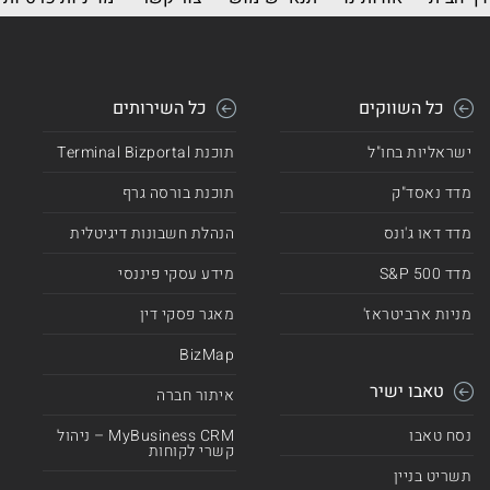
כל השווקים
כל השירותים
ישראליות בחו"ל
תוכנת Terminal Bizportal
מדד נאסד"ק
תוכנת בורסה גרף
מדד דאו ג'ונס
הנהלת חשבונות דיגיטלית
מדד 500 S&P
מידע עסקי פיננסי
מניות ארביטראז'
מאגר פסקי דין
BizMap
טאבו ישיר
איתור חברה
נסח טאבו
MyBusiness CRM – ניהול
קשרי לקוחות
תשריט בניין