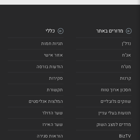
מדורים באתר
כללי
נדל"ן
תגיות חמות
אג"ח
אזור אישי
מט"ח
הודעות בורסה
קרנות
סקירות
חסכון ארוך טווח
תקשורת
שווקים גלובליים
המלצות אנליסטים
תנועות בעלי עניין
שער הדולר
מדדים למצב השוק
שער האירו
BizTV
הוראות סגירה