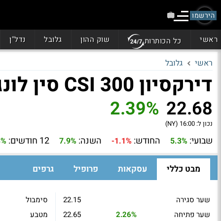
הירשמו
ראשי
שוק ההון
גלובל
נדל"ן
כל הכותרות
ראשי
גלובל
דירקסיון CSI 300 סין לונג כפול 2 (CHAU)
2.39%
22.68
נכון ל:
16:00 (NY)
שבועי:
החודש:
השנה:
12 חודשים:
8%
7.9%
-1.1%
5.3%
מבט כללי
עסקאות
פרופיל
גרפים
שער סגירה
22.15
סימבול
שער פתיחה
2.26%
22.65
מטבע