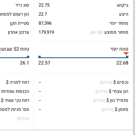
ביקוש
22.75
סוג נייר
היצע
22.7
הון רשום למסחר
מחזור יומי
87,396
סטיית תקן
מחזור ממוצע
179,919
עדכון אחרון
(30 יום)
טווח יומי
טווח 52 שבועות
26.1
22.57
22.68
נכסים $
--
רווח למניה $
(מיליון)
הון עצמי $
--
הכנסות שנתיות 
(מיליון)
מכפיל הון $
--
רווח נקי שנתי $
(מיליון)
מזומן $
--
מס' מניות למסח
(מיליון)
(מיליון)