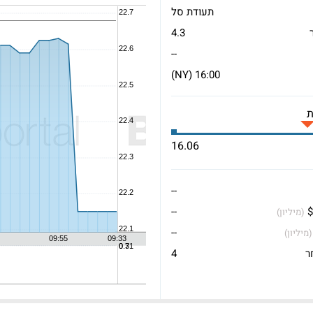
תעודת סל
4.3
--
16:00 (NY)
16.06
--
$
--
(מיליון)
--
(מיליון)
ר
4