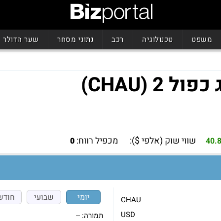
משפט
טכנולוגיה
רכב
נתוני מסחר
שער הדולר
שווי שוק (אלפי $):
מכפיל רווח:
0
40.
יומי
שבועי
חודש
CHAU
USD
תמורה:
--