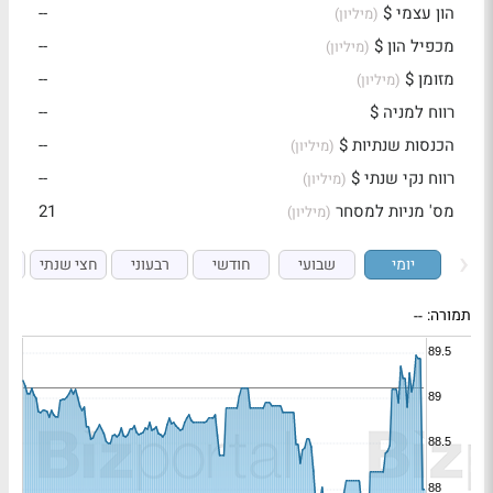
הון עצמי $
--
(מיליון)
מכפיל הון $
--
(מיליון)
מזומן $
--
(מיליון)
רווח למניה $
--
הכנסות שנתיות $
--
(מיליון)
רווח נקי שנתי $
--
(מיליון)
מס' מניות למסחר
21
(מיליון)
יומי
שבועי
חודשי
רבעוני
חצי שנתי
ש
תמורה:
--