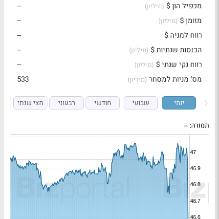
מכפיל הון $
--
(מיליון)
מזומן $
--
(מיליון)
רווח למניה $
--
הכנסות שנתיות $
--
(מיליון)
רווח נקי שנתי $
--
(מיליון)
מס' מניות למסחר
533
(מיליון)
יומי
שבועי
חודשי
רבעוני
חצי שנתי
ש
תמורה:
--