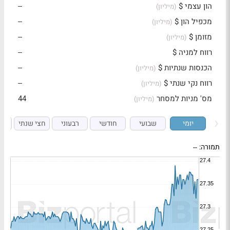
הון עצמי $
--
(מיליון)
מכפיל הון $
--
(מיליון)
מזומן $
--
(מיליון)
רווח למניה $
--
הכנסות שנתיות $
--
(מיליון)
רווח נקי שנתי $
--
(מיליון)
מס' מניות למסחר
44
(מיליון)
יומי
שבועי
חודשי
רבעוני
חצי שנתי
ש
תמורה:
--