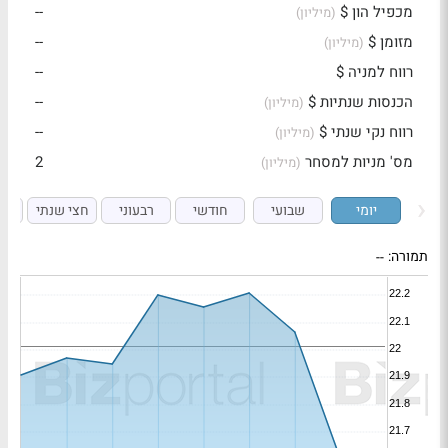
מכפיל הון $
--
(מיליון)
מזומן $
--
(מיליון)
רווח למניה $
--
הכנסות שנתיות $
--
(מיליון)
רווח נקי שנתי $
--
(מיליון)
מס' מניות למסחר
2
(מיליון)
יומי
שבועי
חודשי
רבעוני
חצי שנתי
ש
תמורה:
--