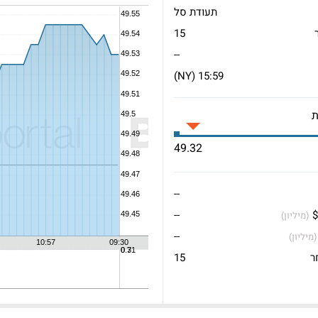
תעודת סל
15
--
15:59 (NY)
49.32
--
$
--
(מיליון)
--
(מיליון)
ר
15