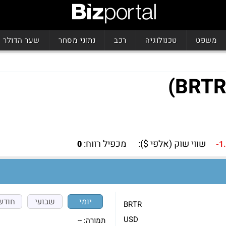
משפט
טכנולוגיה
רכב
נתוני מסחר
שער הדולר
שווי שוק (אלפי $):
מכפיל רווח:
0
-1
יומי
שבועי
חודש
BRTR
USD
תמורה:
--