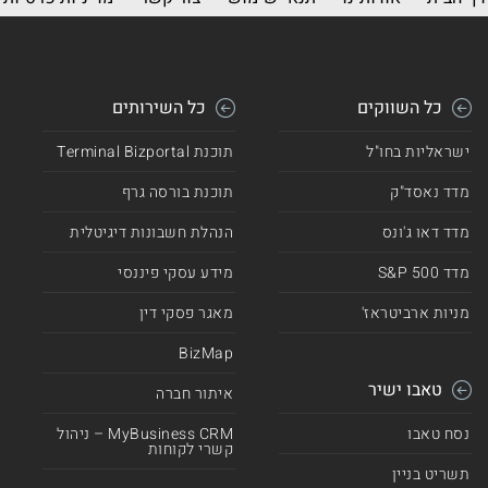
כל השווקים
כל השירותים
ישראליות בחו"ל
תוכנת Terminal Bizportal
מדד נאסד"ק
תוכנת בורסה גרף
מדד דאו ג'ונס
הנהלת חשבונות דיגיטלית
מדד 500 S&P
מידע עסקי פיננסי
מניות ארביטראז'
מאגר פסקי דין
BizMap
טאבו ישיר
איתור חברה
נסח טאבו
MyBusiness CRM – ניהול
קשרי לקוחות
תשריט בניין