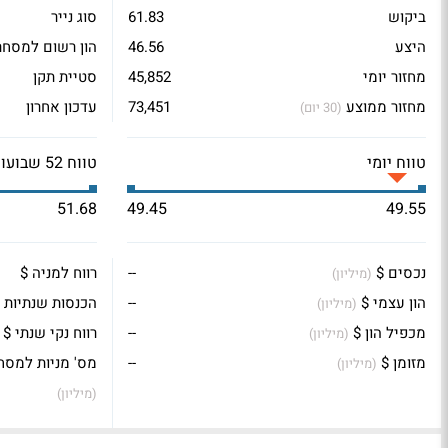
ביקוש
61.83
סוג נייר
היצע
46.56
הון רשום למסחר
מחזור יומי
45,852
סטיית תקן
מחזור ממוצע
73,451
עדכון אחרון
(30 יום)
טווח יומי
טווח 52 שבועות
51.68
49.45
49.55
נכסים $
--
רווח למניה $
(מיליון)
הון עצמי $
--
הכנסות שנתיות 
(מיליון)
מכפיל הון $
--
רווח נקי שנתי $
(מיליון)
מזומן $
--
מס' מניות למסח
(מיליון)
(מיליון)