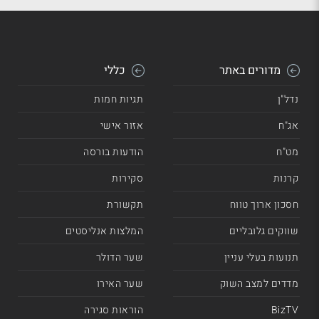
מדורים באתר
כללי
נדל"ן
תגיות חמות
אג"ח
אזור אישי
מט"ח
הודעות בורסה
קרנות
סקירות
חסכון ארוך טווח
תקשורת
שווקים גלובליים
המלצות אנליסטים
תנועות בעלי עניין
שער הדולר
מדדים למצב השוק
שער האירו
BizTV
הוראות סגירה